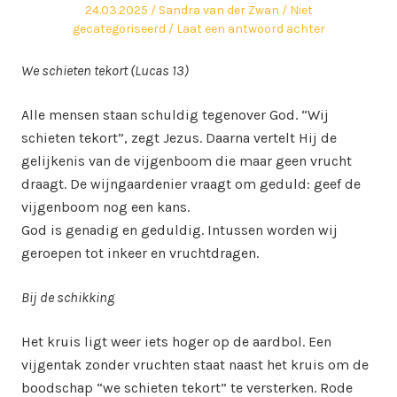
Geplaatst
Auteur
Geplaatst
24.03.2025
Sandra van der Zwan
Niet
op
in
gecategoriseerd
Laat een antwoord achter
We schieten tekort (Lucas 13)
Alle mensen staan schuldig tegenover God. “Wij
schieten tekort”, zegt Jezus. Daarna vertelt Hij de
gelijkenis van de vijgenboom die maar geen vrucht
draagt. De wijngaardenier vraagt om geduld: geef de
vijgenboom nog een kans.
God is genadig en geduldig. Intussen worden wij
geroepen tot inkeer en vruchtdragen.
Bij de schikking
Het kruis ligt weer iets hoger op de aardbol. Een
vijgentak zonder vruchten staat naast het kruis om de
boodschap “we schieten tekort” te versterken. Rode