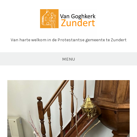
Ga
naar
de
inhoud
Van harte welkom in de Protestantse gemeente te Zundert
PK
Zundert
MENU