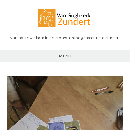
Ga
naar
de
inhoud
Van harte welkom in de Protestantse gemeente te Zundert
PK
Zundert
MENU