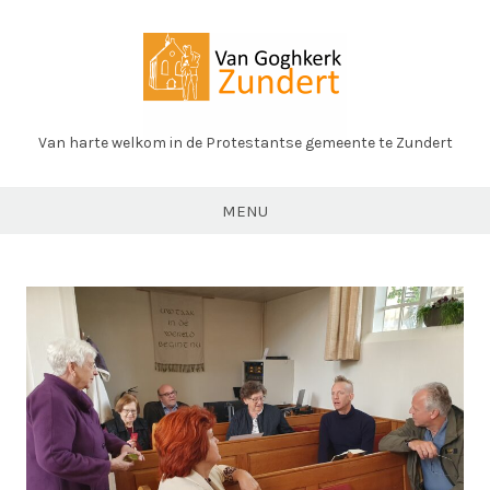
Ga
naar
de
inhoud
Van harte welkom in de Protestantse gemeente te Zundert
PK
Zundert
MENU