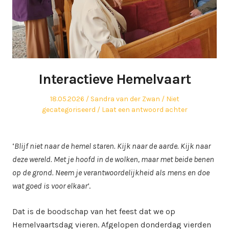
Interactieve Hemelvaart
Geplaatst
Auteur
Geplaatst
18.05.2026
Sandra van der Zwan
Niet
op
in
gecategoriseerd
Laat een antwoord achter
‘
Blijf niet naar de hemel staren. Kijk naar de aarde. Kijk naar
deze wereld. Met je hoofd in de wolken, maar met beide benen
op de grond. Neem je verantwoordelijkheid als mens en doe
wat goed is voor elkaar’
.
Dat is de boodschap van het feest dat we op
Hemelvaartsdag vieren. Afgelopen donderdag vierden